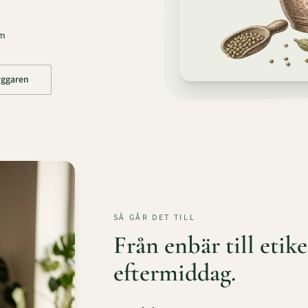
em
yggaren
SÅ GÅR DET TILL
Från enbär till etik
eftermiddag.