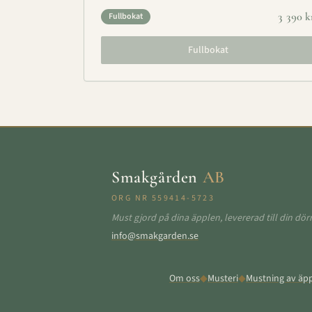
3 390
k
Fullbokat
Fullbokat
Smakgården
AB
ORG NR 559414-5723
Must gjord på dina äpplen, levererad till din dörr
info@smakgarden.se
Om oss
◆
Musteri
◆
Mustning av äp