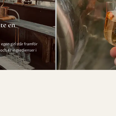
nte en
gen gin står framför
, och 47 ingredienser i