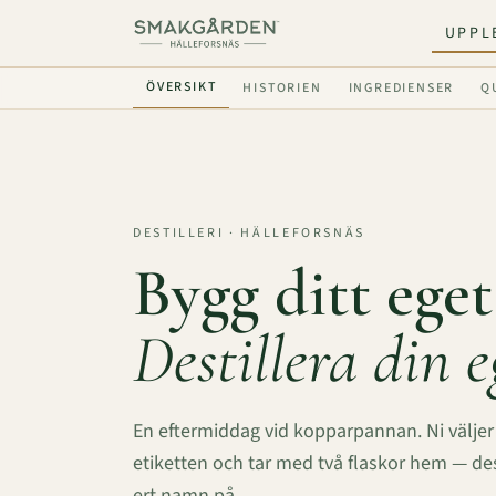
UPPL
ÖVERSIKT
HISTORIEN
INGREDIENSER
Q
DESTILLERI · HÄLLEFORSNÄS
Bygg ditt eget
Destillera din e
En eftermiddag vid kopparpannan. Ni väljer
etiketten och tar med två flaskor hem — des
ert namn på.