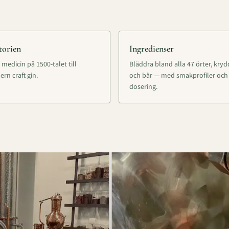
torien
Ingredienser
 medicin på 1500-talet till
Bläddra bland alla 47 örter, kry
rn craft gin.
och bär — med smakprofiler och
dosering.