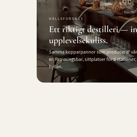
HÄLLEFORSNÄS
Ett riktigt destilleri — i
upplevelsekuliss.
Samma kopparpannor som producerar vår e
er. Provningsbar, sittplatser för 5 stationer
hyllan.