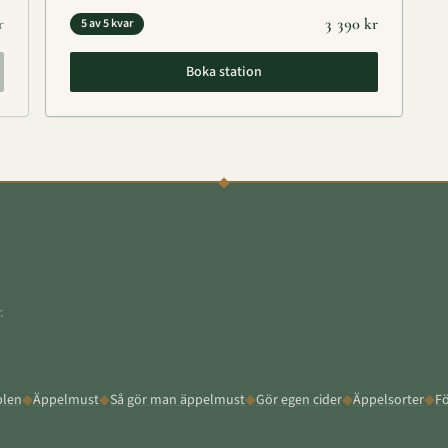
r
3 390
kr
5 av 5 kvar
Boka station
.
plen
◆
Äppelmust
◆
Så gör man äppelmust
◆
Gör egen cider
◆
Äppelsorter
◆
Fö