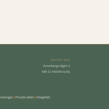
BESÖK OSS
Annebergsvägen 2
648 31 Hälleforsnäs
reningar
◆
Private label
◆
Integritet