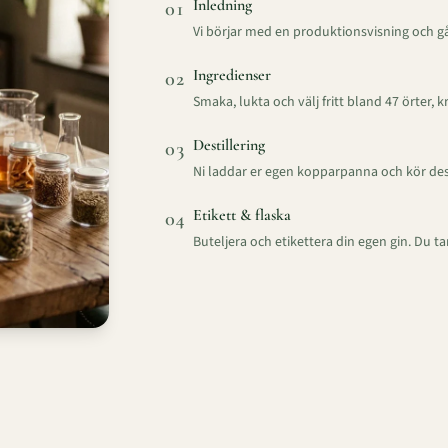
Inledning
0
1
Vi börjar med en produktionsvisning och går
Ingredienser
0
2
Smaka, lukta och välj fritt bland 47 örter, 
Destillering
0
3
Ni laddar er egen kopparpanna och kör des
Etikett & flaska
0
4
Buteljera och etikettera din egen gin. Du t