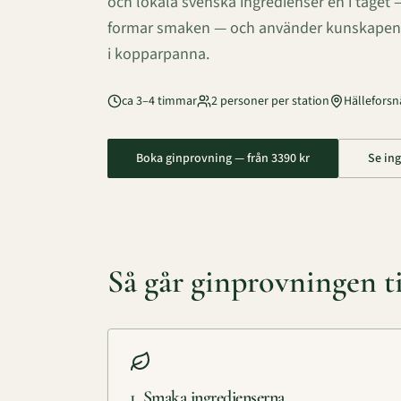
och lokala svenska ingredienser en i taget 
formar smaken — och använder kunskapen fö
i kopparpanna.
ca 3–4 timmar
2 personer per station
Hälleforsn
Boka ginprovning — från
3390
kr
Se in
Så går ginprovningen ti
1. Smaka ingredienserna