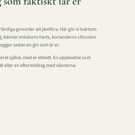
som faktiskt lär er
färdiga ginsorter att jämföra. Här gör vi tvärtom:
ig, känner enbärens harts, korianderns citruston
bygger sedan en gin som är er.
llerat själva, med er etikett. En upplevelse som
AW eller en eftermiddag med vännerna.