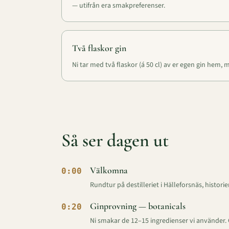
— utifrån era smakpreferenser.
Två flaskor gin
Ni tar med två flaskor (á 50 cl) av er egen gin hem, 
Så ser dagen ut
Välkomna
0:00
Rundtur på destilleriet i Hälleforsnäs, histo
Ginprovning — botanicals
0:20
Ni smakar de 12–15 ingredienser vi använder. G