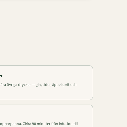
et
åra övriga drycker — gin, cider, äppelsprit och
kopparpanna. Cirka 90 minuter från infusion till