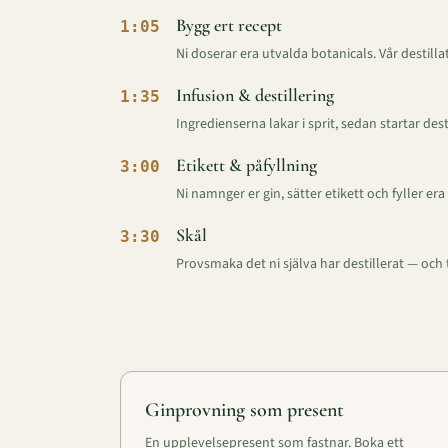
Bygg ert recept
1:05
Ni doserar era utvalda botanicals. Vår destilla
Infusion & destillering
1:35
Ingredienserna lakar i sprit, sedan startar des
Etikett & påfyllning
3:00
Ni namnger er gin, sätter etikett och fyller era 
Skål
3:30
Provsmaka det ni själva har destillerat — och
Ginprovning som present
En upplevelsepresent som fastnar. Boka ett