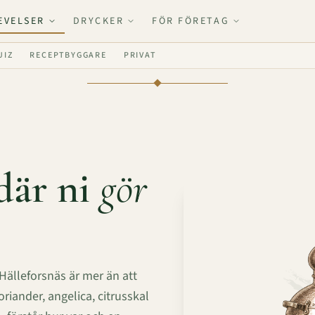
EVELSER
DRYCKER
FÖR FÖRETAG
UIZ
RECEPTBYGGARE
PRIVAT
där ni
gör
Hälleforsnäs är mer än att
riander, angelica, citrusskal