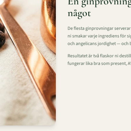
En ginprovning 
något
De flesta ginprovningar serverar 
ni smakar varje ingrediens för s
och angelicans jordighet — och 
Resultatet är två flaskor ni desti
fungerar lika bra som present, 