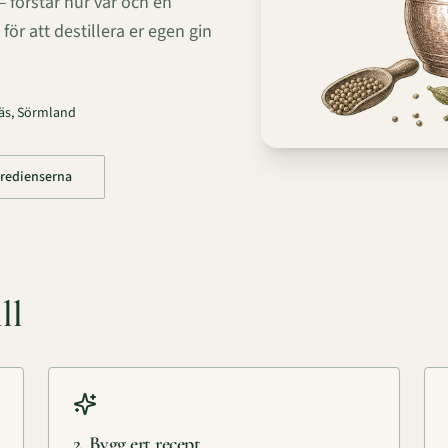
— förstår hur var och en
r att destillera er egen gin
äs, Sörmland
gredienserna
ll
2. Bygg ert recept