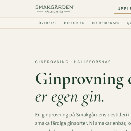
UPPL
ÖVERSIKT
HISTORIEN
INGREDIENSER
Q
GINPROVNING · HÄLLEFORSNÄS
Ginprovning 
er egen gin.
En ginprovning på Smakgårdens destilleri i 
smaka färdiga ginsorter. Ni smakar enbär, ko